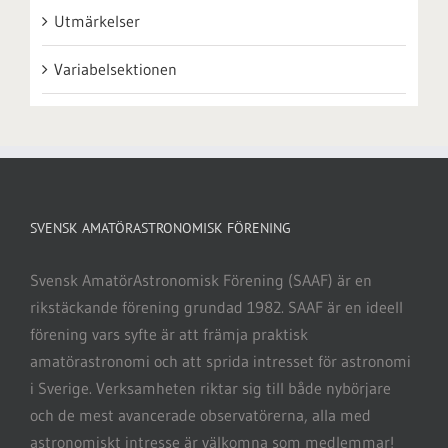
Utmärkelser
Variabelsektionen
SVENSK AMATÖRASTRONOMISK FÖRENING
Svensk AmatörAstronomisk Förening (SAAF) är en
rikstäckande förening grundad 1982. SAAF är en ideell
förening vars syfte är att främja praktisk
amatörastronomi och att sprida intresset för astronomi
i Sverige. Verksamheten riktar sig till både nybörjare
och de mest avancerade observatörerna, alla med
astronomiskt intresse är välkomna som medlemmar!