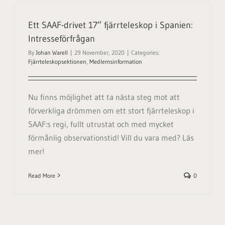
Ett SAAF-drivet 17” fjärrteleskop i Spanien:
Intresseförfrågan
By
Johan Warell
|
29 November, 2020
|
Categories:
Fjärrteleskopsektionen
,
Medlemsinformation
Nu finns möjlighet att ta nästa steg mot att
förverkliga drömmen om ett stort fjärrteleskop i
SAAF:s regi, fullt utrustat och med mycket
förmånlig observationstid! Vill du vara med? Läs
mer!
Read More
0