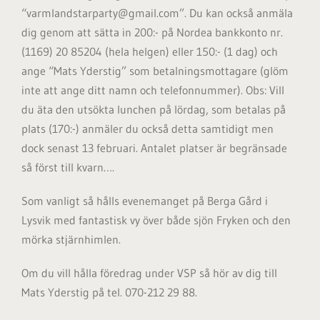
“varmlandstarparty@gmail.com”. Du kan också anmäla
dig genom att sätta in 200:- på Nordea bankkonto nr.
(1169) 20 85204 (hela helgen) eller 150:- (1 dag) och
ange “Mats Yderstig” som betalningsmottagare (glöm
inte att ange ditt namn och telefonnummer). Obs: Vill
du äta den utsökta lunchen på lördag, som betalas på
plats (170:-) anmäler du också detta samtidigt men
dock senast 13 februari. Antalet platser är begränsade
så först till kvarn….
Som vanligt så hålls evenemanget på Berga Gård i
Lysvik med fantastisk vy över både sjön Fryken och den
mörka stjärnhimlen.
Om du vill hålla föredrag under VSP så hör av dig till
Mats Yderstig på tel. 070-212 29 88.