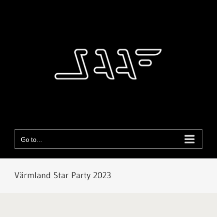
Skip
to
content
Go to...
Värmland Star Party 2023