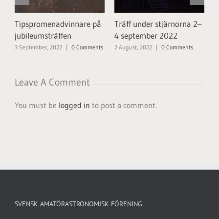
Tipspromenadvinnare på
Träff under stjärnorna 2–
Å
jubileumsträffen
4 september 2022
1
3 September, 2022
|
0 Comments
2 August, 2022
|
0 Comments
Leave A Comment
You must be
logged in
to post a comment.
SVENSK AMATÖRASTRONOMISK FÖRENING