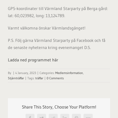
GPS-koordinater till Värmland Starparty på Berga gård:
lat: 60,023982, long: 13,124789.
Varmt välkomna önskar Värmlandsgänget!
P.S. Följ gärna Värmland Starparty på Facebook och få
de senaste nyheterna kring evenemanget D.S.
Ladda ned programmet här
By
|
4 January, 2023
|
Categories:
Medlemsinformation
,
Stjärnträffar
|
Tags:
träffar
|
0 Comments
Share This Story, Choose Your Platform!