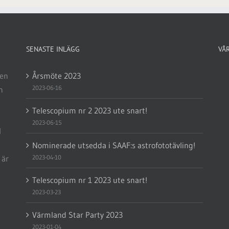
SENASTE INLÄGG
VÅ
 en
Årsmöte 2023
2023-06-16
n
Telescopium nr 2 2023 ute snart!
2023-06-15
l
Nominerade utsedda i SAAF:s astrofototävling!
 är
2023-04-10
Telescopium nr 1 2023 ute snart!
2023-03-23
Värmland Star Party 2023
2023-01-04