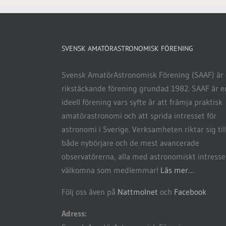
SVENSK AMATÖRASTRONOMISK FÖRENING
Svensk AmatörAstronomisk Förening (SAAF) är
rikstäckande förening grundad 1982. SAAF är e
ideell förening vars syfte är att främja praktisk
amatörastronomi och att sprida intresset för
astronomi i Sverige. Verksamheten riktar sig til
både nybörjare och de mest avancerade
observatörerna, alla med astronomiskt intresse
välkomna som medlemmar!
Läs mer…
Följ oss även på
Nattmolnet
och
Facebook
Adress: