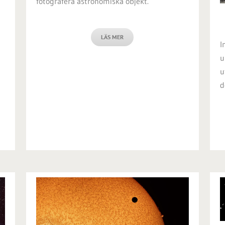
fotografera astronomiska objekt.
LÄS MER
I
u
u
d