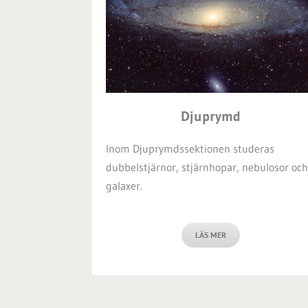
Djuprymd
Inom Djuprymdssektionen studeras
dubbelstjärnor, stjärnhopar, nebulosor och
galaxer.
LÄS MER