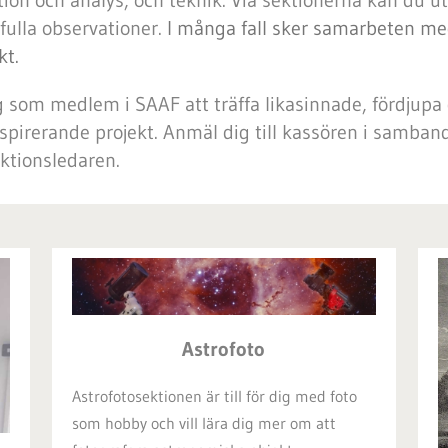
ion och analys, och teknik. Via sektionerna kan du u
fulla observationer.
I många fall sker samarbeten med
kt.
g som medlem i SAAF att träffa likasinnade, fördjupa
spirerande projekt. Anmäl dig till kassören i samba
ktionsledaren.
Astrofoto
Astrofotosektionen är till för dig med foto
som hobby och vill lära dig mer om att