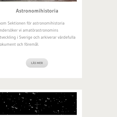
Astronomihistoria
nom Sektionen för astronomihistoria
ndersöker vi amatörastronomins
tveckling i Sverige och arkiverar värdefulla
okument och föremål.
LÄS MER