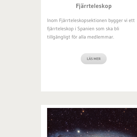
Fjärrteleskop
Inom Fjärrteleskopsektionen bygger vi ett
fjärrteleskop i Spanien som ska bli
tillgängligt för alla medlemmar.
LÄS MER