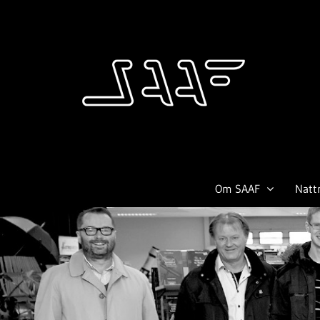
Skip
to
content
Om SAAF
Natt