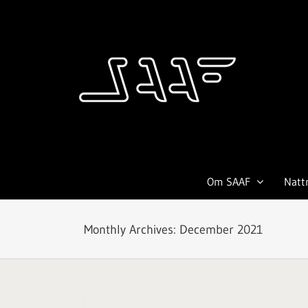
Skip
to
content
Om SAAF
Natt
Monthly Archives:
December 2021