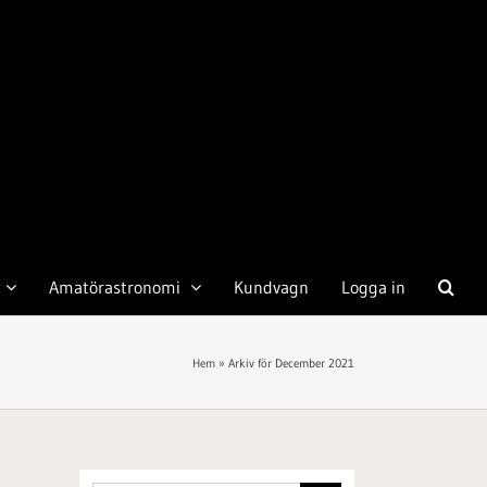
Amatörastronomi
Kundvagn
Logga in
Hem
»
Arkiv för December 2021