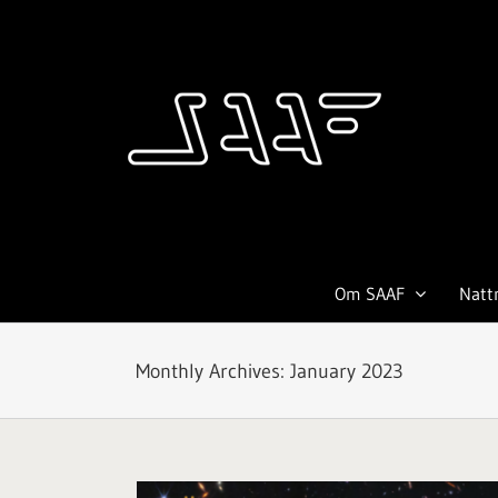
Skip
to
content
Om SAAF
Natt
Monthly Archives:
January 2023