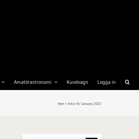
Amatörastronomi
Kundvagn
Logga in
Hem
»
Arkiv för January 2023