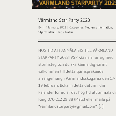
 2023
träffar
Värmland Star Party 2023
By
|
4 January, 2023
|
Categories:
Medlemsinformation
,
Stjärnträffar
|
Tags:
träffar
HÖG TID ATT ANMÄLA SIG TILL VÄRMLAND
STARPARTY 2023! VSP -23 närmar sig med
stormsteg och du ska känna dig varmt
välkommen till detta tjärnsprakande
arrangemang i Värmlandsskogarna den 17-
19 februari. Boka in detta datum i din
kalender för nu är det hög tid att anmäla di
Ring 070-212 29 88 (Mats) eller maila på
"varmlandstarparty@gmail.com". [...]